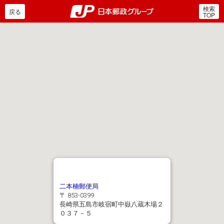
検索
郵便局・日本郵政グルー
戻る
TOP
二本楠郵便局
〒 853-0399
長崎県五島市岐宿町中嶽八蔵木場２
０３７－５