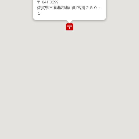
〒 841-0299
佐賀県三養基郡基山町宮浦２５０－
１