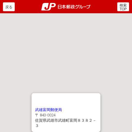
検索
郵便局・日本郵政グルー
戻る
TOP
武雄富岡郵便局
〒 843-0024
佐賀県武雄市武雄町富岡８３８２－
３