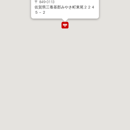
〒 849-0113
佐賀県三養基郡みやき町東尾２２４
５－２