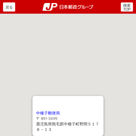
検索
郵便局・日本郵政グルー
戻る
TOP
中種子郵便局
〒 891-3699
鹿児島県熊毛郡中種子町野間５１７
８－１３