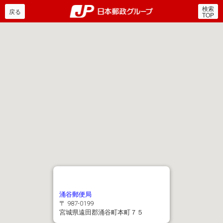
検索
郵便局・日本郵政グルー
戻る
TOP
涌谷郵便局
〒 987-0199
宮城県遠田郡涌谷町本町７５