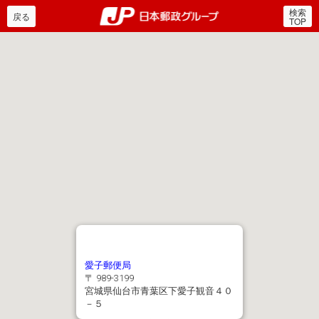
検索
郵便局・日本郵政グルー
戻る
TOP
愛子郵便局
〒 989-3199
宮城県仙台市青葉区下愛子観音４０
－５