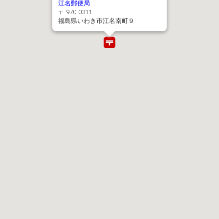
江名郵便局
〒 970-0311
福島県いわき市江名南町９