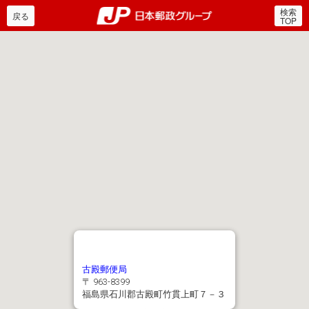
検索
郵便局・日本郵政グルー
戻る
TOP
古殿郵便局
〒 963-8399
福島県石川郡古殿町竹貫上町７－３