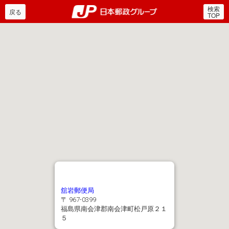
検索
郵便局・日本郵政グルー
戻る
TOP
舘岩郵便局
〒 967-0399
福島県南会津郡南会津町松戸原２１
５