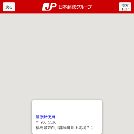
検索
郵便局・日本郵政グルー
戻る
TOP
笹原郵便局
〒 963-5536
福島県東白川郡塙町川上馬場７１