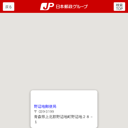
検索
郵便局・日本郵政グルー
戻る
TOP
野辺地郵便局
〒 039-3199
青森県上北郡野辺地町野辺地２８－
１