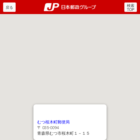
検索
郵便局・日本郵政グルー
戻る
TOP
むつ桜木町郵便局
〒 035-0094
青森県むつ市桜木町１－１５