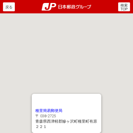
検索
郵便局・日本郵政グルー
戻る
TOP
種里簡易郵便局
〒 038-2725
青森県西津軽郡鰺ヶ沢町種里町有原
２２１