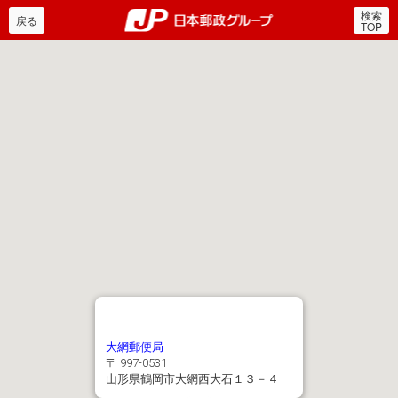
検索
郵便局・日本郵政グルー
戻る
TOP
大網郵便局
〒 997-0531
山形県鶴岡市大網西大石１３－４