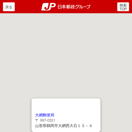
検索
郵便局・日本郵政グルー
戻る
TOP
大網郵便局
〒 997-0531
山形県鶴岡市大網西大石１３－４