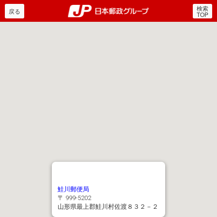
検索
郵便局・日本郵政グルー
戻る
TOP
鮭川郵便局
〒 999-5202
山形県最上郡鮭川村佐渡８３２－２