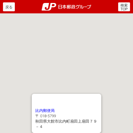
検索
郵便局・日本郵政グルー
戻る
TOP
比内郵便局
〒 018-5799
秋田県大館市比内町扇田上扇田７９
－４