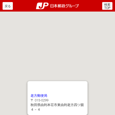
検索
郵便局・日本郵政グルー
戻る
TOP
老方郵便局
〒 015-0299
秋田県由利本荘市東由利老方四ツ眼
４－４