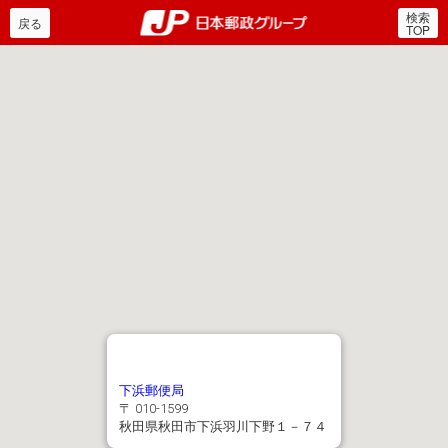
検索
郵便局・日本郵政グルー
戻る
TOP
下浜郵便局
〒 010-1599
秋田県秋田市下浜羽川下野１－７４