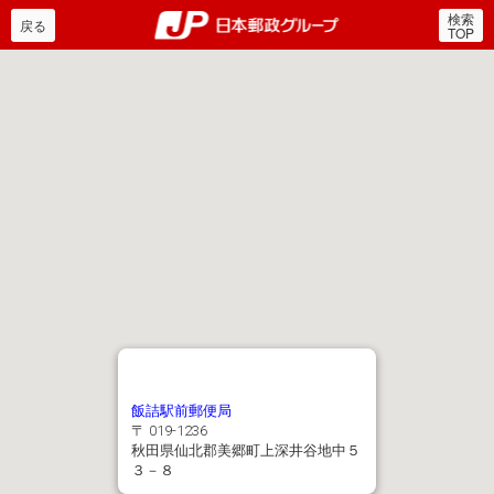
検索
郵便局・日本郵政グルー
戻る
TOP
飯詰駅前郵便局
〒 019-1236
秋田県仙北郡美郷町上深井谷地中５
３－８