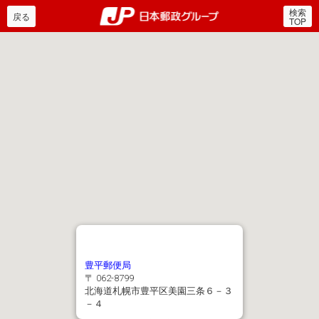
検索
郵便局・日本郵政グルー
戻る
TOP
豊平郵便局
〒 062-8799
北海道札幌市豊平区美園三条６－３
－４