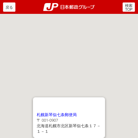
検索
郵便局・日本郵政グルー
戻る
TOP
札幌新琴似七条郵便局
〒 001-0907
北海道札幌市北区新琴似七条１７－
１－１