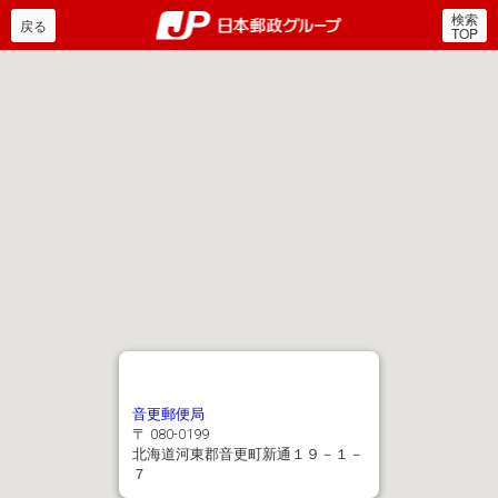
検索
郵便局・日本郵政グルー
戻る
TOP
音更郵便局
〒 080-0199
北海道河東郡音更町新通１９－１－
７