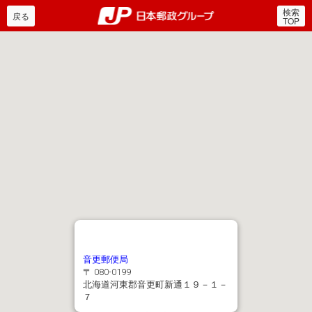
検索
郵便局・日本郵政グルー
戻る
TOP
音更郵便局
〒 080-0199
北海道河東郡音更町新通１９－１－
７