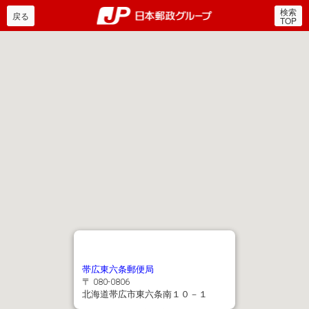
検索
郵便局・日本郵政グルー
戻る
TOP
帯広東六条郵便局
〒 080-0806
北海道帯広市東六条南１０－１