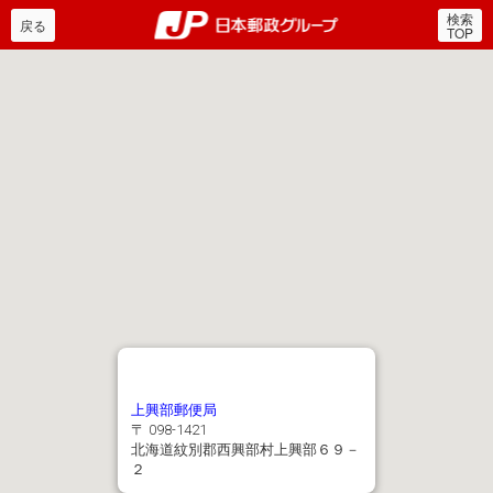
検索
郵便局・日本郵政グルー
戻る
TOP
上興部郵便局
〒 098-1421
北海道紋別郡西興部村上興部６９－
２