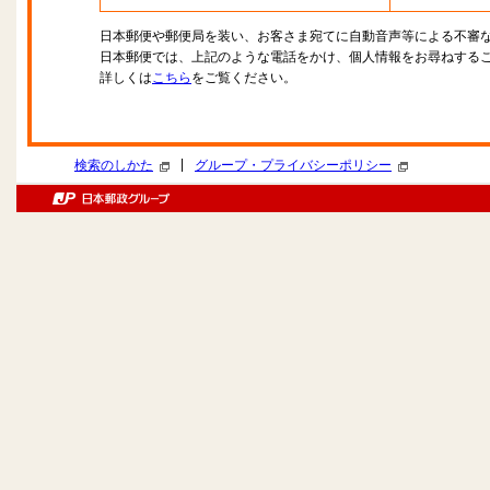
日本郵便や郵便局を装い、お客さま宛てに自動音声等による不審
日本郵便では、上記のような電話をかけ、個人情報をお尋ねする
詳しくは
こちら
をご覧ください。
|
検索のしかた
グループ・プライバシーポリシー