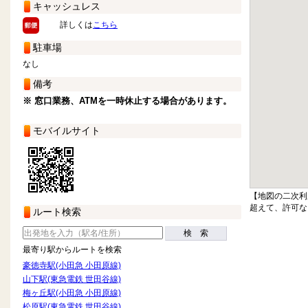
キャッシュレス
詳しくは
こちら
駐車場
なし
備考
※ 窓口業務、ATMを一時休止する場合があります。
モバイルサイト
【地図の二次利
超えて、許可な
ルート検索
検 索
最寄り駅からルートを検索
豪徳寺駅(小田急 小田原線)
山下駅(東急電鉄 世田谷線)
梅ヶ丘駅(小田急 小田原線)
松原駅(東急電鉄 世田谷線)