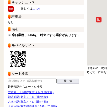
キャッシュレス
詳しくは
こちら
駐車場
なし
備考
※ 窓口業務、ATMを一時休止する場合があります。
モバイルサイト
【地図の二次利
超えて、許可な
ルート検索
検 索
最寄り駅からルートを検索
六本木一丁目駅(東京メトロ 南北線)
神谷町駅(東京メトロ 日比谷線)
六本木駅(東京メトロ 日比谷線)
六本木駅(東京都交通局 12号大江戸線)