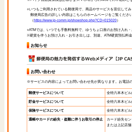
○いつもご利用されている郵便局で、商品やサービスを宣伝してみ
郵便局広告の詳しい内容はこちらのホームページをご覧くださ
（
https://www.jp-comm.jp/showshop.php?CD=015020
）
○ATMでは、いつでも手数料無料で、ゆうちょ口座のお預け入れ
※硬貨を伴うお預け入れ・お引き出しは、別途、ATM硬貨預払料
お知らせ
お問い合わせ
※サービスの内容によってお問い合わせ先が異なります。お電話
郵便サービスについて
全特六本木ビル
貯金サービスについて
全特六本木ビル
保険サービスについて
全特六本木ビル
通帳やカードの紛失・盗難に伴うお取引の停止
カード紛失セン
または上記店舗