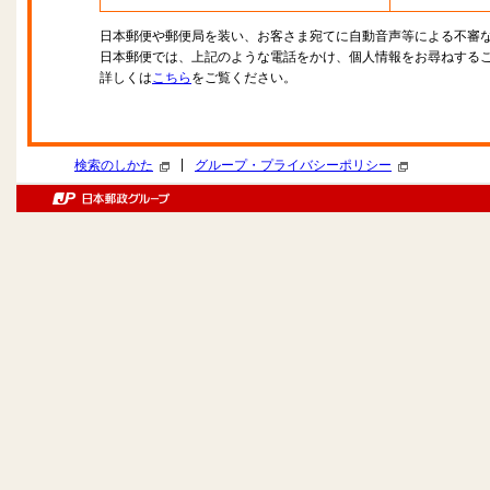
日本郵便や郵便局を装い、お客さま宛てに自動音声等による不審
日本郵便では、上記のような電話をかけ、個人情報をお尋ねする
詳しくは
こちら
をご覧ください。
|
検索のしかた
グループ・プライバシーポリシー