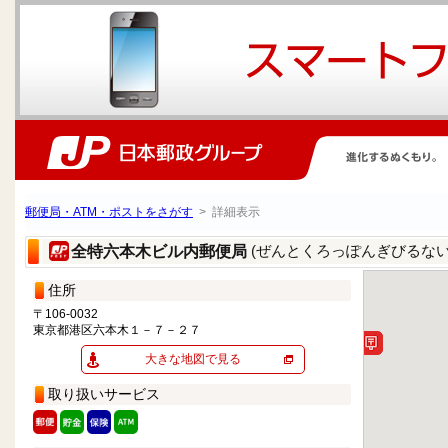
郵便局・ATM・ポストをさがす
> 詳細表示
(ぜんとくろっぽんぎびるな
全特六本木ビル内郵便局
住所
〒106-0032
東京都港区六本木１－７－２７
大きな地図で見る
取り扱いサービス