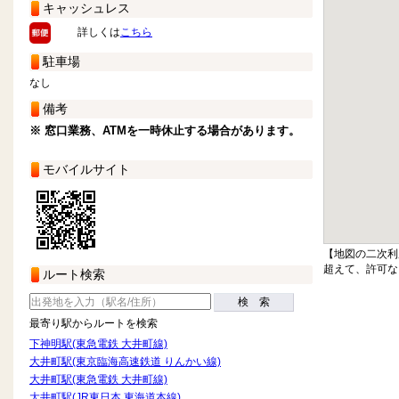
キャッシュレス
詳しくは
こちら
駐車場
なし
備考
※ 窓口業務、ATMを一時休止する場合があります。
モバイルサイト
【地図の二次利
超えて、許可な
ルート検索
検 索
最寄り駅からルートを検索
下神明駅(東急電鉄 大井町線)
大井町駅(東京臨海高速鉄道 りんかい線)
大井町駅(東急電鉄 大井町線)
大井町駅(JR東日本 東海道本線)