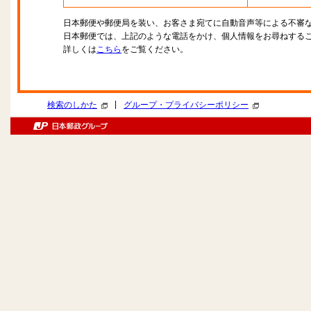
日本郵便や郵便局を装い、お客さま宛てに自動音声等による不審
日本郵便では、上記のような電話をかけ、個人情報をお尋ねする
詳しくは
こちら
をご覧ください。
|
検索のしかた
グループ・プライバシーポリシー