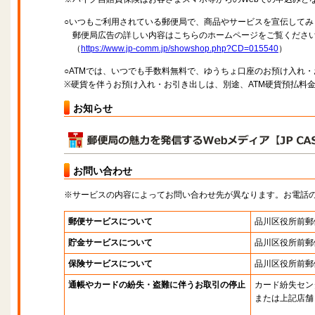
○いつもご利用されている郵便局で、商品やサービスを宣伝してみ
郵便局広告の詳しい内容はこちらのホームページをご覧くださ
（
https://www.jp-comm.jp/showshop.php?CD=015540
）
○ATMでは、いつでも手数料無料で、ゆうちょ口座のお預け入れ
※硬貨を伴うお預け入れ・お引き出しは、別途、ATM硬貨預払料
お知らせ
お問い合わせ
※サービスの内容によってお問い合わせ先が異なります。お電話
郵便サービスについて
品川区役所前郵
貯金サービスについて
品川区役所前郵
保険サービスについて
品川区役所前郵
通帳やカードの紛失・盗難に伴うお取引の停止
カード紛失セン
または上記店舗