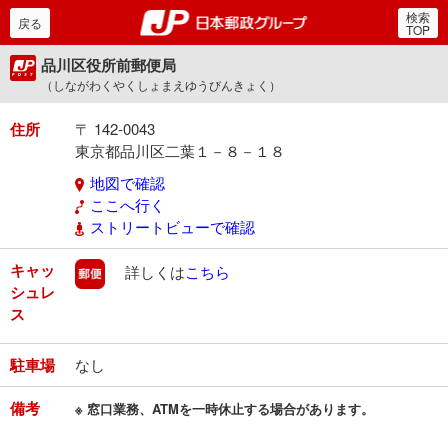
検索
郵便局・日本郵政グルー
戻る
TOP
品川区役所前郵便局
（しながわくやくしょまえゆうびんきょく）
住所
〒 142-0043
東京都品川区二葉１－８－１８
地図で確認
ここへ行く
ストリートビューで確認
キャッ
郵便
詳しくは
こちら
シュレ
ス
駐車場
なし
備考
※ 窓口業務、ATMを一時休止する場合があります。