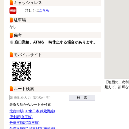
キャッシュレス
詳しくは
こちら
駐車場
なし
備考
※ 窓口業務、ATMを一時休止する場合があります。
モバイルサイト
【地図の二次利
超えて、許可な
ルート検索
検 索
最寄り駅からルートを検索
北府中駅(JR東日本 武蔵野線)
府中駅(京王線)
分倍河原駅(京王線)
分倍河原駅(JR東日本 南武線)