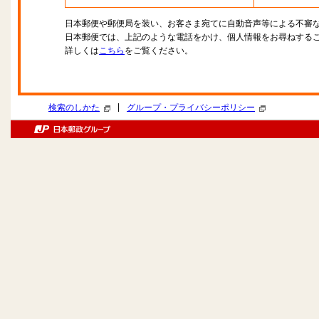
日本郵便や郵便局を装い、お客さま宛てに自動音声等による不審
日本郵便では、上記のような電話をかけ、個人情報をお尋ねする
詳しくは
こちら
をご覧ください。
|
検索のしかた
グループ・プライバシーポリシー