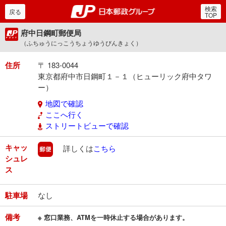
検索
郵便局・日本郵政グルー
戻る
TOP
府中日鋼町郵便局
（ふちゅうにっこうちょうゆうびんきょく）
住所
〒 183-0044
東京都府中市日鋼町１－１（ヒューリック府中タワ
ー）
地図で確認
ここへ行く
ストリートビューで確認
キャッ
郵便
詳しくは
こちら
シュレ
ス
駐車場
なし
備考
※ 窓口業務、ATMを一時休止する場合があります。