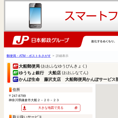
郵便局・ATM・ポストをさがす
> 詳細表示
(おおふなゆうびんきょく)
大船郵便局
(おおふなてん)
ゆうちょ銀行 大船店
かんぽ生命 藤沢支店 大船郵便局かんぽサービス
住所
〒247-8799
神奈川県鎌倉市大船２－２０－２３
大きな地図で見る
取り扱いサービス