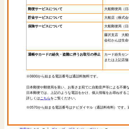
郵便サービスについて
大船郵便局
（日
貯金サービスについて
大船店
（株式会
保険サービスについて
大船郵便局
（日
藤沢支店 大船
会社かんぽ生命
通帳やカードの紛失・盗難に伴うお取引の停止
カード紛失セン
または上記店舗
※0800から始まる電話番号は通話料無料です。
日本郵便や郵便局を装い、お客さま宛てに自動音声等による不審
日本郵便では、上記のような電話をかけ、個人情報をお尋ねする
詳しくは
こちら
をご覧ください。
※0570から始まる電話番号はナビダイヤル（通話料有料）です