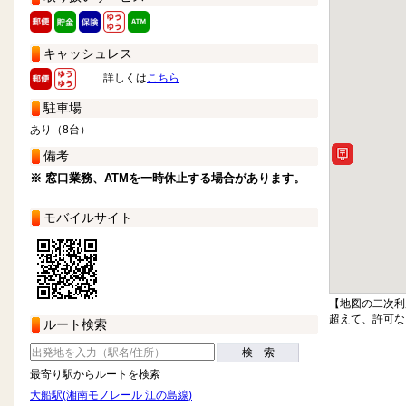
キャッシュレス
詳しくは
こちら
駐車場
あり（8台）
備考
※ 窓口業務、ATMを一時休止する場合があります。
モバイルサイト
【地図の二次利
超えて、許可な
ルート検索
検 索
最寄り駅からルートを検索
大船駅(湘南モノレール 江の島線)