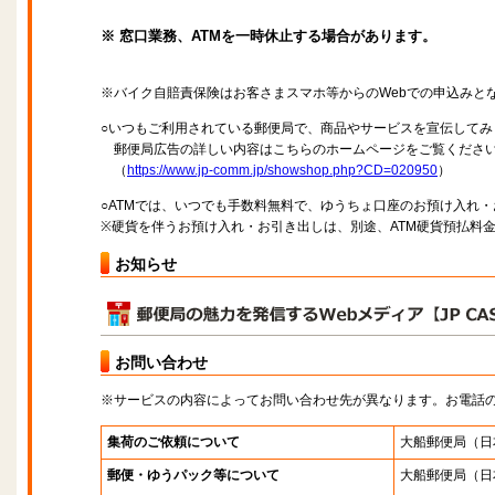
※ 窓口業務、ATMを一時休止する場合があります。
※バイク自賠責保険はお客さまスマホ等からのWebでの申込みと
○いつもご利用されている郵便局で、商品やサービスを宣伝してみ
郵便局広告の詳しい内容はこちらのホームページをご覧くださ
（
https://www.jp-comm.jp/showshop.php?CD=020950
）
○ATMでは、いつでも手数料無料で、ゆうちょ口座のお預け入れ
※硬貨を伴うお預け入れ・お引き出しは、別途、ATM硬貨預払料
お知らせ
お問い合わせ
※サービスの内容によってお問い合わせ先が異なります。お電話
集荷のご依頼について
大船郵便局
（日
郵便・ゆうパック等について
大船郵便局
（日