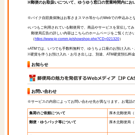
※郵便のお取扱いについて、ゆうゆう窓口の営業時間内にお
※バイク自賠責保険はお客さまスマホ等からのWebでの申込みと
○いつもご利用されている郵便局で、商品やサービスを宣伝してみ
郵便局広告の詳しい内容はこちらのホームページをご覧くださ
（
https://www.jp-comm.jp/showshop.php?CD=021320
）
○ATMでは、いつでも手数料無料で、ゆうちょ口座のお預け入れ
※硬貨を伴うお預け入れ・お引き出しは、別途、ATM硬貨預払料
お知らせ
お問い合わせ
※サービスの内容によってお問い合わせ先が異なります。お電話
集荷のご依頼について
厚木北郵便局
（
郵便・ゆうパック等について
厚木北郵便局
（