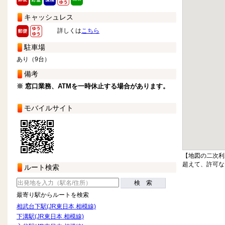
キャッシュレス
詳しくは
こちら
駐車場
あり（9台）
備考
※ 窓口業務、ATMを一時休止する場合があります。
モバイルサイト
【地図の二次利
超えて、許可な
ルート検索
検 索
最寄り駅からルートを検索
相武台下駅(JR東日本 相模線)
下溝駅(JR東日本 相模線)