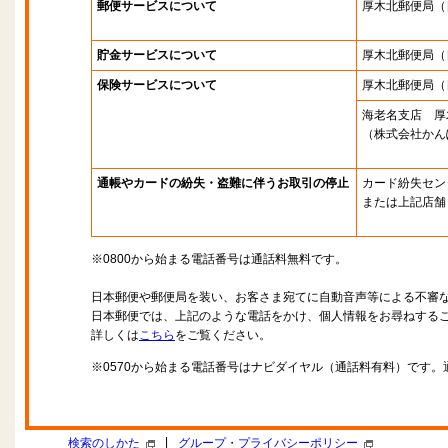
郵便サービスについて
厚木北郵便局
（
貯金サービスについて
厚木北郵便局
（
保険サービスについて
厚木北郵便局
（
海老名支店 厚
（株式会社かん
通帳やカードの紛失・盗難に伴うお取引の停止
カード紛失セン
または上記店舗
※0800から始まる電話番号は通話料無料です。
日本郵便や郵便局を装い、お客さま宛てに自動音声等による不審
日本郵便では、上記のような電話をかけ、個人情報をお尋ねする
詳しくは
こちら
をご覧ください。
※0570から始まる電話番号はナビダイヤル（通話料有料）です
|
検索のしかた
グループ・プライバシーポリシー