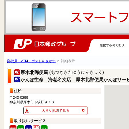
郵便局・ATM・ポストをさがす
> 詳細表示
(あつぎきたゆうびんきょく)
厚木北郵便局
かんぽ生命 海老名支店 厚木北郵便局かんぽサー
住所
〒243-0299
神奈川県厚木市下荻野９７０
大きな地図で見る
取り扱いサービス