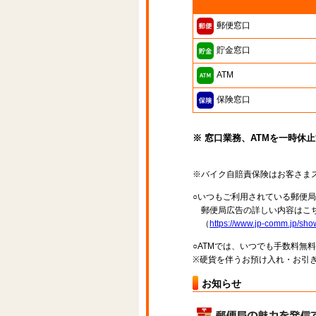
郵便窓口
貯金窓口
ATM
保険窓口
※ 窓口業務、ATMを一時休
※バイク自賠責保険はお客さま
○いつもご利用されている郵便
郵便局広告の詳しい内容はこち
（
https://www.jp-comm.jp/s
○ATMでは、いつでも手数料無
※硬貨を伴うお預け入れ・お引き
お知らせ