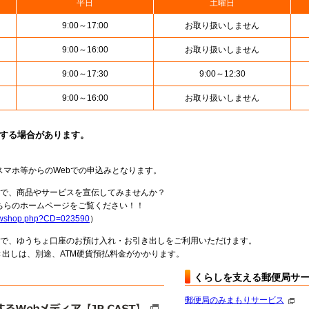
平日
土曜日
9:00～17:00
お取り扱いしません
9:00～16:00
お取り扱いしません
9:00～17:30
9:00～12:30
9:00～16:00
お取り扱いしません
止する場合があります。
スマホ等からのWebでの申込みとなります。
局で、商品やサービスを宣伝してみませんか？
らのホームページをご覧ください！！
howshop.php?CD=023590
）
料で、ゆうちょ口座のお預け入れ・お引き出しをご利用いただけます。
出しは、別途、ATM硬貨預払料金がかかります。
くらしを支える郵便局サ
郵便局のみまもりサービス