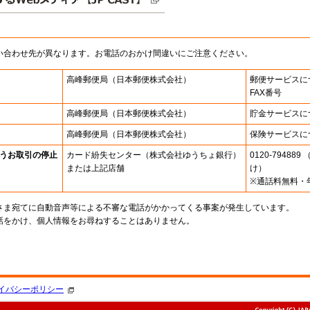
い合わせ先が異なります。お電話のおかけ間違いにご注意ください。
高峰郵便局
（日本郵便株式会社）
郵便サービスに
FAX番号
高峰郵便局
（日本郵便株式会社）
貯金サービスに
高峰郵便局
（日本郵便株式会社）
保険サービスに
うお取引の停止
カード紛失センター
（株式会社ゆうちょ銀行）
0120-7948
または上記店舗
け）
※通話料無料・
さま宛てに自動音声等による不審な電話がかかってくる事案が発生しています。
話をかけ、個人情報をお尋ねすることはありません。
。
イバシーポリシー