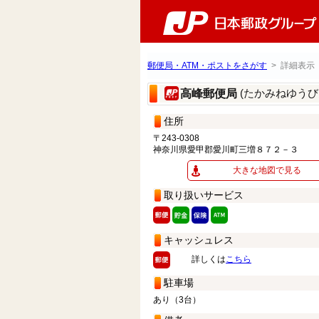
郵便局・ATM・ポストをさがす
> 詳細表示
(たかみねゆうび
高峰郵便局
住所
〒243-0308
神奈川県愛甲郡愛川町三増８７２－３
大きな地図で見る
取り扱いサービス
キャッシュレス
詳しくは
こちら
駐車場
あり（3台）