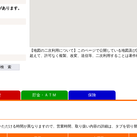
があります。
【地図の二次利用について】このページで公開している地図及び
超えて、許可なく複製、改変、送信等、二次利用することは著作
検 索
便
貯金・ＡＴＭ
保険
いただける時間が異なりますので、営業時間、取り扱い内容の詳細は、タブを切り