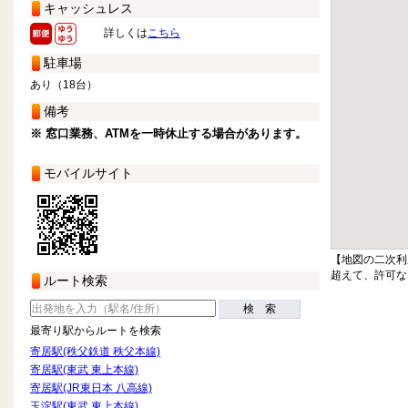
キャッシュレス
詳しくは
こちら
駐車場
あり（18台）
備考
※ 窓口業務、ATMを一時休止する場合があります。
モバイルサイト
【地図の二次利
超えて、許可な
ルート検索
検 索
最寄り駅からルートを検索
寄居駅(秩父鉄道 秩父本線)
寄居駅(東武 東上本線)
寄居駅(JR東日本 八高線)
玉淀駅(東武 東上本線)