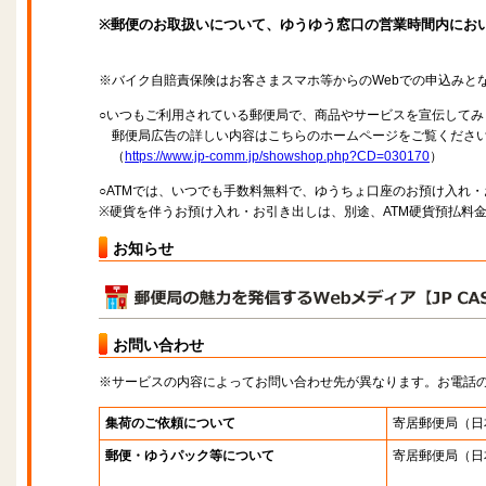
※郵便のお取扱いについて、ゆうゆう窓口の営業時間内にお
※バイク自賠責保険はお客さまスマホ等からのWebでの申込みと
○いつもご利用されている郵便局で、商品やサービスを宣伝してみ
郵便局広告の詳しい内容はこちらのホームページをご覧くださ
（
https://www.jp-comm.jp/showshop.php?CD=030170
）
○ATMでは、いつでも手数料無料で、ゆうちょ口座のお預け入れ
※硬貨を伴うお預け入れ・お引き出しは、別途、ATM硬貨預払料
お知らせ
お問い合わせ
※サービスの内容によってお問い合わせ先が異なります。お電話
集荷のご依頼について
寄居郵便局
（日
郵便・ゆうパック等について
寄居郵便局
（日