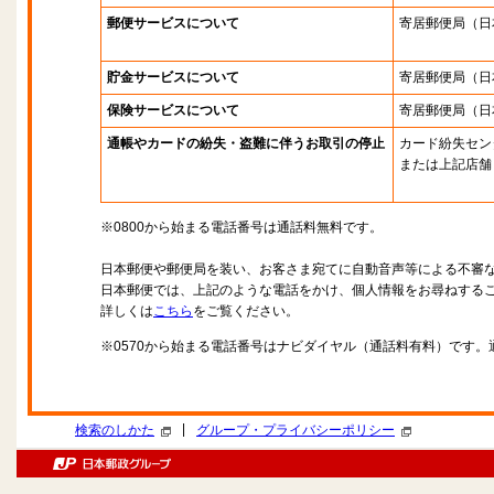
郵便サービスについて
寄居郵便局
（日
貯金サービスについて
寄居郵便局
（日
保険サービスについて
寄居郵便局
（日
通帳やカードの紛失・盗難に伴うお取引の停止
カード紛失セン
または上記店舗
※0800から始まる電話番号は通話料無料です。
日本郵便や郵便局を装い、お客さま宛てに自動音声等による不審
日本郵便では、上記のような電話をかけ、個人情報をお尋ねする
詳しくは
こちら
をご覧ください。
※0570から始まる電話番号はナビダイヤル（通話料有料）です
|
検索のしかた
グループ・プライバシーポリシー