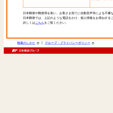
日本郵便や郵便局を装い、お客さま宛てに自動音声等による不審
日本郵便では、上記のような電話をかけ、個人情報をお尋ねする
詳しくは
こちら
をご覧ください。
|
検索のしかた
グループ・プライバシーポリシー