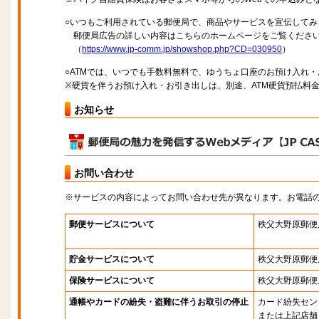
○いつもご利用されている郵便局で、商品やサービスを宣伝してみ
郵便局広告の詳しい内容はこちらのホームページをご覧くださ
（
https://www.jp-comm.jp/showshop.php?CD=030950
）
○ATMでは、いつでも手数料無料で、ゆうちょ口座のお預け入れ
※硬貨を伴うお預け入れ・お引き出しは、別途、ATM硬貨預払料
お知らせ
お問い合わせ
※サービスの内容によってお問い合わせ先が異なります。お電話
郵便サービスについて
秩父大野原郵便
貯金サービスについて
秩父大野原郵便
保険サービスについて
秩父大野原郵便
通帳やカードの紛失・盗難に伴うお取引の停止
カード紛失セン
または上記店舗