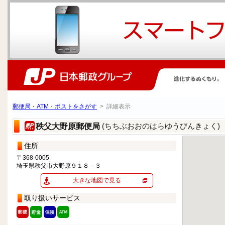
郵便局・ATM・ポストをさがす
> 詳細表示
(ちちぶおおのはらゆうびんきょく)
秩父大野原郵便局
住所
〒368-0005
埼玉県秩父市大野原９１８－３
大きな地図で見る
取り扱いサービス