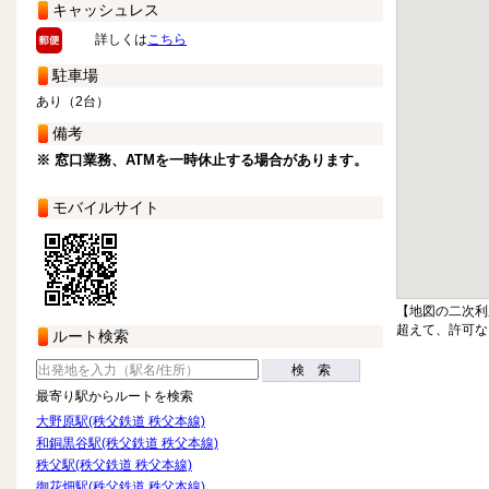
キャッシュレス
詳しくは
こちら
駐車場
あり（2台）
備考
※ 窓口業務、ATMを一時休止する場合があります。
モバイルサイト
【地図の二次利
超えて、許可な
ルート検索
検 索
最寄り駅からルートを検索
大野原駅(秩父鉄道 秩父本線)
和銅黒谷駅(秩父鉄道 秩父本線)
秩父駅(秩父鉄道 秩父本線)
御花畑駅(秩父鉄道 秩父本線)