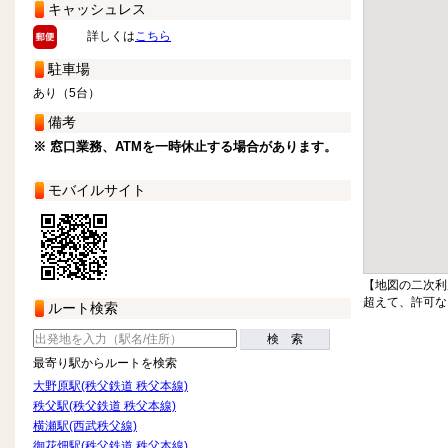
キャッシュレス
詳しくは
こちら
駐車場
あり（5台）
備考
※ 窓口業務、ATMを一時休止する場合があります。
モバイルサイト
【地図の二次利
超えて、許可な
ルート検索
検 索
最寄り駅からルートを検索
大野原駅(秩父鉄道 秩父本線)
秩父駅(秩父鉄道 秩父本線)
横瀬駅(西武秩父線)
御花畑駅(秩父鉄道 秩父本線)