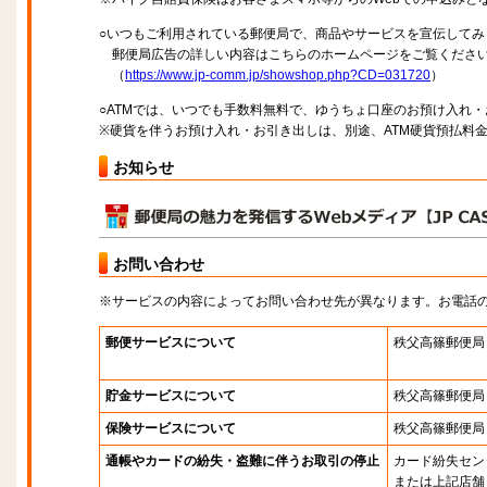
○いつもご利用されている郵便局で、商品やサービスを宣伝してみ
郵便局広告の詳しい内容はこちらのホームページをご覧くださ
（
https://www.jp-comm.jp/showshop.php?CD=031720
）
○ATMでは、いつでも手数料無料で、ゆうちょ口座のお預け入れ
※硬貨を伴うお預け入れ・お引き出しは、別途、ATM硬貨預払料
お知らせ
お問い合わせ
※サービスの内容によってお問い合わせ先が異なります。お電話
郵便サービスについて
秩父高篠郵便局
貯金サービスについて
秩父高篠郵便局
保険サービスについて
秩父高篠郵便局
通帳やカードの紛失・盗難に伴うお取引の停止
カード紛失セン
または上記店舗