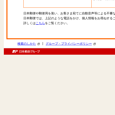
日本郵便や郵便局を装い、お客さま宛てに自動音声等による不審
日本郵便では、上記のような電話をかけ、個人情報をお尋ねする
詳しくは
こちら
をご覧ください。
|
検索のしかた
グループ・プライバシーポリシー