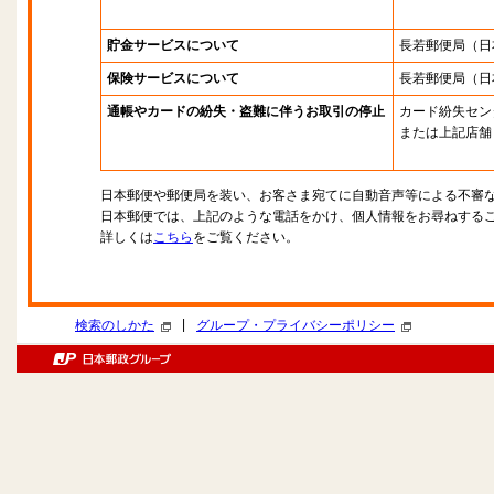
貯金サービスについて
長若郵便局
（日
保険サービスについて
長若郵便局
（日
通帳やカードの紛失・盗難に伴うお取引の停止
カード紛失セン
または上記店舗
日本郵便や郵便局を装い、お客さま宛てに自動音声等による不審
日本郵便では、上記のような電話をかけ、個人情報をお尋ねする
詳しくは
こちら
をご覧ください。
|
検索のしかた
グループ・プライバシーポリシー