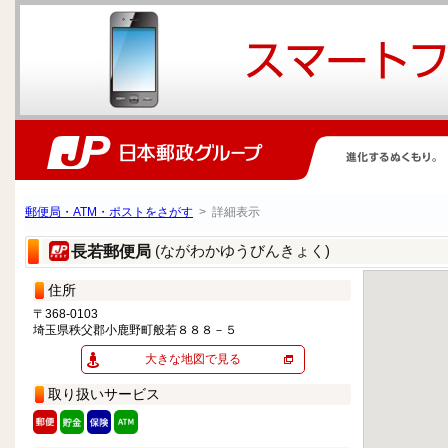
郵便局・ATM・ポストをさがす
> 詳細表示
(ながわかゆうびんきょく)
長若郵便局
住所
〒368-0103
埼玉県秩父郡小鹿野町般若８８８－５
大きな地図で見る
取り扱いサービス