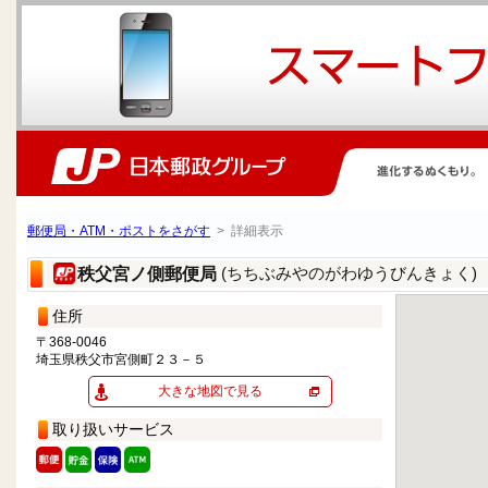
郵便局・ATM・ポストをさがす
> 詳細表示
(ちちぶみやのがわゆうびんきょく)
秩父宮ノ側郵便局
住所
〒368-0046
埼玉県秩父市宮側町２３－５
大きな地図で見る
取り扱いサービス