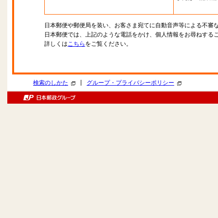
日本郵便や郵便局を装い、お客さま宛てに自動音声等による不審
日本郵便では、上記のような電話をかけ、個人情報をお尋ねする
詳しくは
こちら
をご覧ください。
|
検索のしかた
グループ・プライバシーポリシー