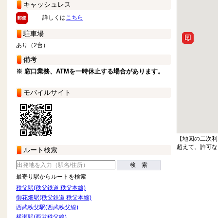
キャッシュレス
詳しくは
こちら
駐車場
あり（2台）
備考
※ 窓口業務、ATMを一時休止する場合があります。
モバイルサイト
【地図の二次利
超えて、許可な
ルート検索
検 索
最寄り駅からルートを検索
秩父駅(秩父鉄道 秩父本線)
御花畑駅(秩父鉄道 秩父本線)
西武秩父駅(西武秩父線)
横瀬駅(西武秩父線)