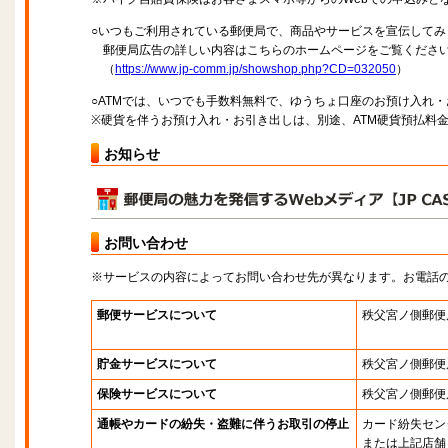
○いつもご利用されている郵便局で、商品やサービスを宣伝してみ
郵便局広告の詳しい内容はこちらのホームページをご覧くださ
（
https://www.jp-comm.jp/showshop.php?CD=032050
）
○ATMでは、いつでも手数料無料で、ゆうちょ口座のお預け入れ
※硬貨を伴うお預け入れ・お引き出しは、別途、ATM硬貨預払料
お知らせ
お問い合わせ
※サービスの内容によってお問い合わせ先が異なります。お電話
郵便サービスについて
秩父宮ノ側郵便
貯金サービスについて
秩父宮ノ側郵便
保険サービスについて
秩父宮ノ側郵便
通帳やカードの紛失・盗難に伴うお取引の停止
カード紛失セン
または上記店舗