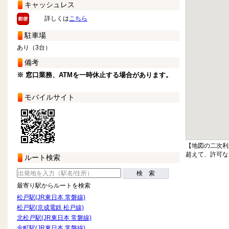
キャッシュレス
詳しくは
こちら
駐車場
あり（3台）
備考
※ 窓口業務、ATMを一時休止する場合があります。
モバイルサイト
【地図の二次利
超えて、許可な
ルート検索
検 索
最寄り駅からルートを検索
松戸駅(JR東日本 常磐線)
松戸駅(京成電鉄 松戸線)
北松戸駅(JR東日本 常磐線)
金町駅(JR東日本 常磐線)