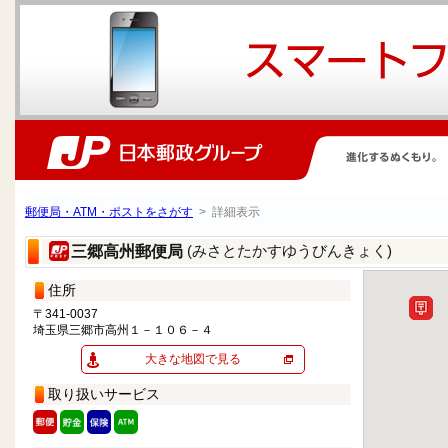
郵便局・ATM・ポストをさがす
> 詳細表示
(みさとたかすゆうびんきょく)
三郷高州郵便局
住所
〒341-0037
埼玉県三郷市高州１－１０６－４
大きな地図で見る
取り扱いサービス