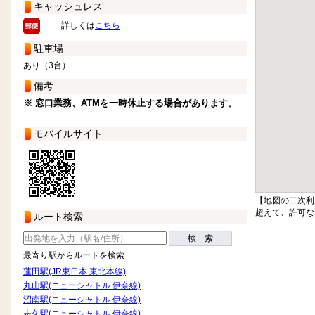
キャッシュレス
詳しくは
こちら
駐車場
あり（3台）
備考
※ 窓口業務、ATMを一時休止する場合があります。
モバイルサイト
【地図の二次利
超えて、許可な
ルート検索
検 索
最寄り駅からルートを検索
蓮田駅(JR東日本 東北本線)
丸山駅(ニューシャトル 伊奈線)
沼南駅(ニューシャトル 伊奈線)
志久駅(ニューシャトル 伊奈線)