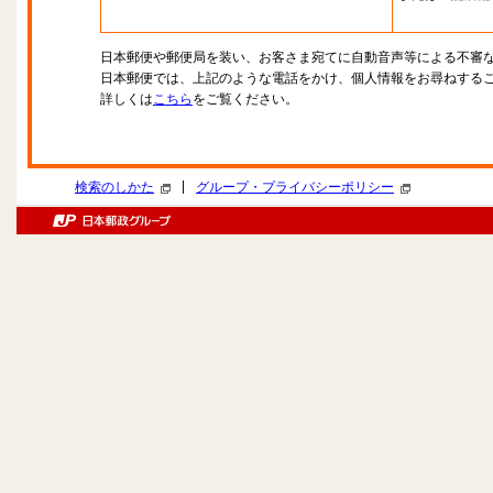
日本郵便や郵便局を装い、お客さま宛てに自動音声等による不審
日本郵便では、上記のような電話をかけ、個人情報をお尋ねする
詳しくは
こちら
をご覧ください。
|
検索のしかた
グループ・プライバシーポリシー