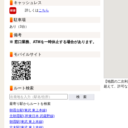
キャッシュレス
詳しくは
こちら
駐車場
あり（3台）
備考
※ 窓口業務、ATMを一時休止する場合があります。
モバイルサイト
【地図の二次利
超えて、許可な
ルート検索
検 索
最寄り駅からルートを検索
朝霞台駅(東武 東上本線)
北朝霞駅(JR東日本 武蔵野線)
朝霞駅(東武 東上本線)
志木駅(東武 東上本線)