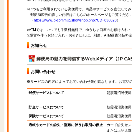
○いつもご利用されている郵便局で、商品やサービスを宣伝してみ
郵便局広告の詳しい内容はこちらのホームページをご覧くださ
（
https://www.jp-comm.jp/showshop.php?CD=036020
）
○ATMでは、いつでも手数料無料で、ゆうちょ口座のお預け入れ
※硬貨を伴うお預け入れ・お引き出しは、別途、ATM硬貨預払料
お知らせ
お問い合わせ
※サービスの内容によってお問い合わせ先が異なります。お電話
郵便サービスについて
朝霞溝沼郵便局
貯金サービスについて
朝霞溝沼郵便局
保険サービスについて
朝霞溝沼郵便局
通帳やカードの紛失・盗難に伴うお取引の停止
カード紛失セン
または上記店舗