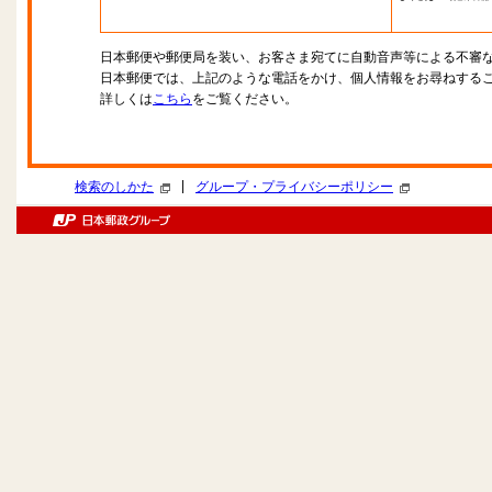
日本郵便や郵便局を装い、お客さま宛てに自動音声等による不審
日本郵便では、上記のような電話をかけ、個人情報をお尋ねする
詳しくは
こちら
をご覧ください。
|
検索のしかた
グループ・プライバシーポリシー