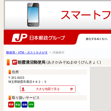
郵便局・ATM・ポストをさがす
> 詳細表示
(あさかみぞぬまゆうびんきょく)
朝霞溝沼郵便局
住所
〒351-0023
埼玉県朝霞市溝沼４８２－５
大きな地図で見る
取り扱いサービス