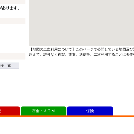
があります。
【地図の二次利用について】このページで公開している地図及び
超えて、許可なく複製、改変、送信等、二次利用することは著作
検 索
便
貯金・ＡＴＭ
保険