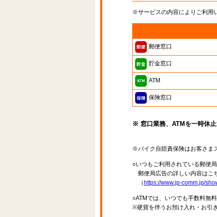
※サービスの内容によりご利用
郵便窓口
貯金窓口
ATM
保険窓口
※ 窓口業務、ATMを一時休
※バイク自賠責保険はお客さま
○いつもご利用されている郵便
郵便局広告の詳しい内容はこち
（
https://www.jp-comm.jp/s
○ATMでは、いつでも手数料無
※硬貨を伴うお預け入れ・お引き