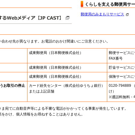
くらしを支える郵便局サ
郵便局のみまもりサービス
い合わせ先が異なります。お電話のおかけ間違いにご注意ください。
成東郵便局
（日本郵便株式会社）
郵便サービスに
FAX番号
成東郵便局
（日本郵便株式会社）
貯金サービスに
成東郵便局
（日本郵便株式会社）
保険サービスに
うお取引の停止
カード紛失センター
（株式会社ゆうちょ銀行）
0120-7948
または上記店舗
け）
※通話料無料・
さま宛てに自動音声等による不審な電話がかかってくる事案が発生しています。
話をかけ、個人情報をお尋ねすることはありません。
。