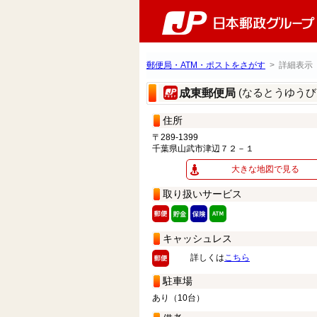
郵便局・ATM・ポストをさがす
> 詳細表示
(なるとうゆうび
成東郵便局
住所
〒289-1399
千葉県山武市津辺７２－１
大きな地図で見る
取り扱いサービス
キャッシュレス
詳しくは
こちら
駐車場
あり（10台）