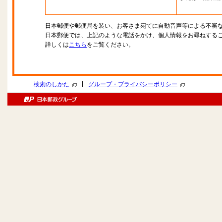
日本郵便や郵便局を装い、お客さま宛てに自動音声等による不審
日本郵便では、上記のような電話をかけ、個人情報をお尋ねする
詳しくは
こちら
をご覧ください。
|
検索のしかた
グループ・プライバシーポリシー