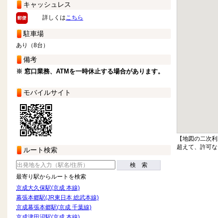
キャッシュレス
詳しくは
こちら
駐車場
あり（8台）
備考
※ 窓口業務、ATMを一時休止する場合があります。
モバイルサイト
【地図の二次利
超えて、許可な
ルート検索
検 索
最寄り駅からルートを検索
京成大久保駅(京成 本線)
幕張本郷駅(JR東日本 総武本線)
京成幕張本郷駅(京成 千葉線)
京成津田沼駅(京成 本線)