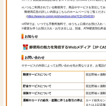
○いつもご利用されている郵便局で、商品やサービスを宣伝してみ
郵便局広告の詳しい内容はこちらのホームページをご覧くださ
（
https://www.jp-comm.jp/showshop.php?CD=054030
）
○ATMでは、いつでも手数料無料で、ゆうちょ口座のお預け入れ
※硬貨を伴うお預け入れ・お引き出しは、別途、ATM硬貨預払料
お知らせ
お問い合わせ
※サービスの内容によってお問い合わせ先が異なります。お電話
郵便サービスについて
習志野袖ヶ浦郵
貯金サービスについて
習志野袖ヶ浦郵
保険サービスについて
習志野袖ヶ浦郵
通帳やカードの紛失・盗難に伴うお取引の停止
カード紛失セン
または上記店舗