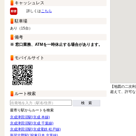
キャッシュレス
詳しくは
こちら
駐車場
あり（15台）
備考
※ 窓口業務、ATMを一時休止する場合があります。
モバイルサイト
【地図の二次利
超えて、許可な
ルート検索
検 索
最寄り駅からルートを検索
京成津田沼駅(京成 本線)
京成津田沼駅(京成 千葉線)
京成津田沼駅(京成電鉄 松戸線)
新習志野駅(JR東日本 京葉線)