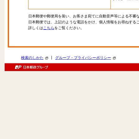
日本郵便や郵便局を装い、お客さま宛てに自動音声等による不審
日本郵便では、上記のような電話をかけ、個人情報をお尋ねする
詳しくは
こちら
をご覧ください。
|
検索のしかた
グループ・プライバシーポリシー