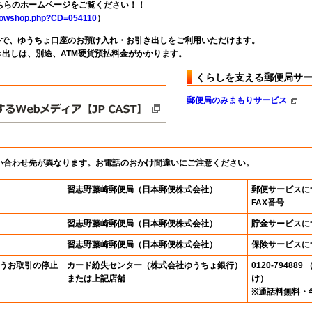
らのホームページをご覧ください！！
showshop.php?CD=054110
）
料で、ゆうちょ口座のお預け入れ・お引き出しをご利用いただけます。
出しは、別途、ATM硬貨預払料金がかかります。
くらしを支える郵便局サ
郵便局のみまもりサービス
い合わせ先が異なります。お電話のおかけ間違いにご注意ください。
習志野藤崎郵便局
（日本郵便株式会社）
郵便サービスに
FAX番号
習志野藤崎郵便局
（日本郵便株式会社）
貯金サービスに
習志野藤崎郵便局
（日本郵便株式会社）
保険サービスに
うお取引の停止
カード紛失センター
（株式会社ゆうちょ銀行）
0120-7948
または上記店舗
け）
※通話料無料・