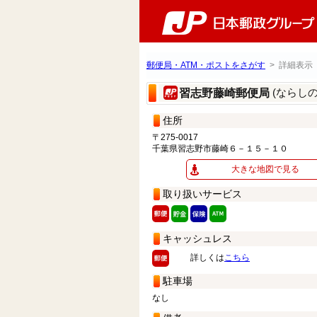
郵便局・ATM・ポストをさがす
> 詳細表示
(ならし
習志野藤崎郵便局
住所
〒275-0017
千葉県習志野市藤崎６－１５－１０
大きな地図で見る
取り扱いサービス
キャッシュレス
詳しくは
こちら
駐車場
なし