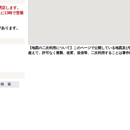
て閉店します。
に13時で営業
。
があります。
【地図の二次利用について】このページで公開している地図及び
超えて、許可なく複製、改変、送信等、二次利用することは著作
検 索