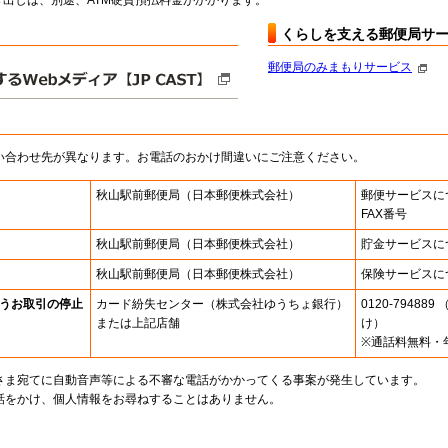
出しは、別途、ATM硬貨預払料金がかかります。
くらしを支える郵便局サ
郵便局のみまもりサービス
い合わせ先が異なります。お電話のおかけ間違いにご注意ください。
秋山駅前郵便局
（日本郵便株式会社）
郵便サービスに
FAX番号
秋山駅前郵便局
（日本郵便株式会社）
貯金サービスに
秋山駅前郵便局
（日本郵便株式会社）
保険サービスに
うお取引の停止
カード紛失センター
（株式会社ゆうちょ銀行）
0120-7948
または上記店舗
け）
※通話料無料・
さま宛てに自動音声等による不審な電話がかかってくる事案が発生しています。
話をかけ、個人情報をお尋ねすることはありません。
。