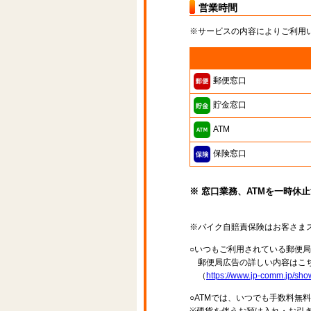
営業時間
※サービスの内容によりご利用
郵便窓口
貯金窓口
ATM
保険窓口
※ 窓口業務、ATMを一時休
※バイク自賠責保険はお客さま
○いつもご利用されている郵便
郵便局広告の詳しい内容はこち
（
https://www.jp-comm.jp/s
○ATMでは、いつでも手数料無