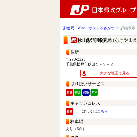
郵便局・ATM・ポストをさがす
> 詳細表示
(あきやま
秋山駅前郵便局
住所
〒270-2223
千葉県松戸市秋山１－３－２
大きな地図で見る
取り扱いサービス
キャッシュレス
詳しくは
こちら
駐車場
あり（3台）