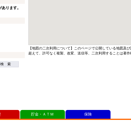
があります。
【地図の二次利用について】このページで公開している地図及び
超えて、許可なく複製、改変、送信等、二次利用することは著作
検 索
便
貯金・ＡＴＭ
保険