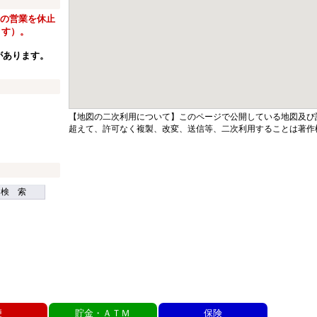
窓口の営業を休止
ます）。
があります。
【地図の二次利用について】このページで公開している地図及び
超えて、許可なく複製、改変、送信等、二次利用することは著作
検 索
便
貯金・ＡＴＭ
保険