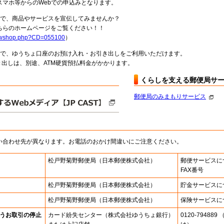
スマホ等からのWebでの申込みとなります。
局で、商品やサービスを宣伝してみませんか？
らのホームページをご覧ください！！
howshop.php?CD=055100
）
料で、ゆうちょ口座のお預け入れ・お引き出しをご利用いただけます。
出しは、別途、ATM硬貨預払料金がかかります。
くらしを支える郵便局サ
郵便局のみまもりサービス
い合わせ先が異なります。お電話のおかけ間違いにご注意ください。
松戸野菊野郵便局
（日本郵便株式会社）
郵便サービスに
FAX番号
松戸野菊野郵便局
（日本郵便株式会社）
貯金サービスに
松戸野菊野郵便局
（日本郵便株式会社）
保険サービスに
うお取引の停止
カード紛失センター
（株式会社ゆうちょ銀行）
0120-7948