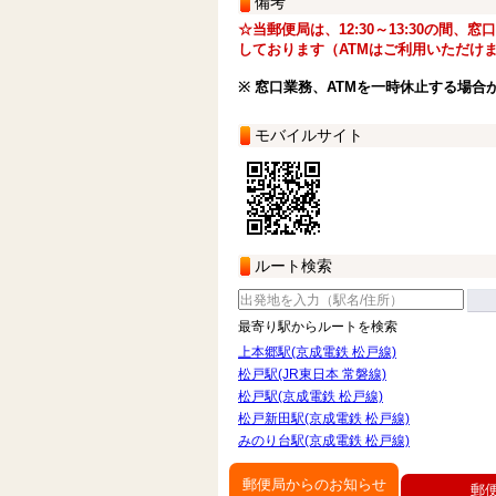
備考
☆当郵便局は、12:30～13:30の間、
しております（ATMはご利用いただけ
※ 窓口業務、ATMを一時休止する場合
モバイルサイト
ルート検索
最寄り駅からルートを検索
上本郷駅(京成電鉄 松戸線)
松戸駅(JR東日本 常磐線)
松戸駅(京成電鉄 松戸線)
松戸新田駅(京成電鉄 松戸線)
みのり台駅(京成電鉄 松戸線)
郵便局からのお知らせ
郵