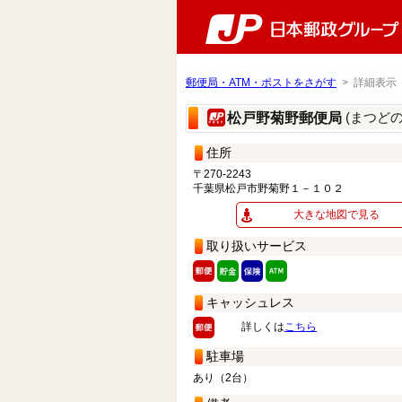
郵便局・ATM・ポストをさがす
> 詳細表示
(まつど
松戸野菊野郵便局
住所
〒270-2243
千葉県松戸市野菊野１－１０２
大きな地図で見る
取り扱いサービス
キャッシュレス
詳しくは
こちら
駐車場
あり（2台）